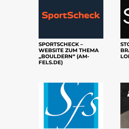
SPORTSCHECK –
ST
WEBSITE ZUM THEMA
BR
„BOULDERN“ (AM-
LO
FELS.DE)