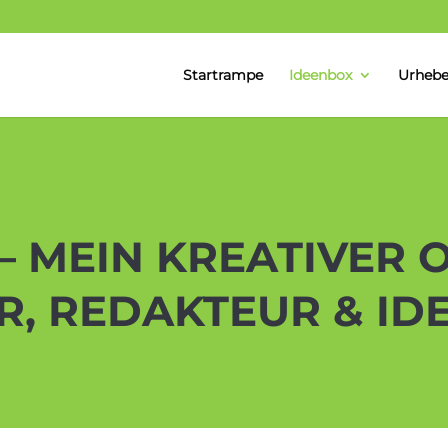
Startrampe
Ideenbox
Urhebe
– MEIN KREATIVER 
ER, REDAKTEUR & I