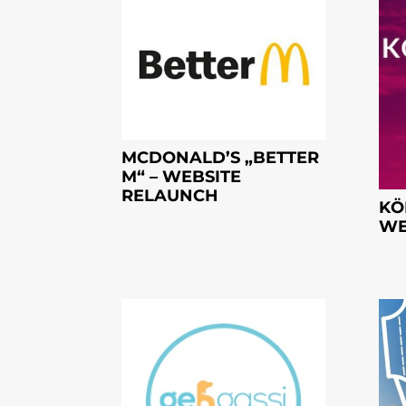
MCDONALD’S „BETTER
M“ – WEBSITE
RELAUNCH
KÖ
WE