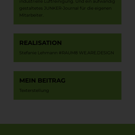
industrielle Luftreinigung. Und ein aufwändig
gestaltetes JUNKER-Journal für die eigenen
Mitarbeiter.
REALISATION
Stefanie Lehmann #RAUM8 WE.ARE.DESIGN
MEIN BEITRAG
Texterstellung