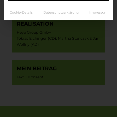
Cookie-Details
Datenschutzerklärung
Impressum
REALISATION
Heye Group GmbH
Tobias Eichinger (CD), Martha Stanczak & Jan
Wollny (AD)
MEIN BEITRAG
Text + Konzept