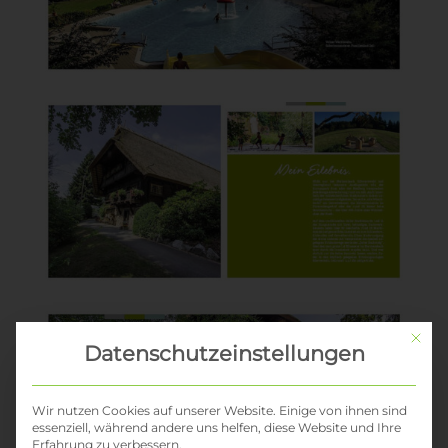
Mit di
Datenschutzeinstellungen
Wir nutzen Cookies auf unserer Website. Einige von ihnen sind
essenziell, während andere uns helfen, diese Website und Ihre
Erfahrung zu verbessern.