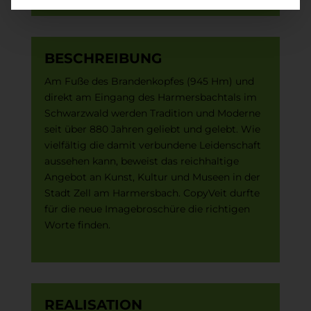
BESCHREIBUNG
Am Fuße des Brandenkopfes (945 Hm) und
direkt am Eingang des Harmersbachtals im
Schwarzwald werden Tradition und Moderne
seit über 880 Jahren geliebt und gelebt. Wie
vielfältig die damit verbundene Leidenschaft
aussehen kann, beweist das reichhaltige
Angebot an Kunst, Kultur und Museen in der
Stadt Zell am Harmersbach. CopyVeit durfte
für die neue Imagebroschüre die richtigen
Worte finden.
REALISATION