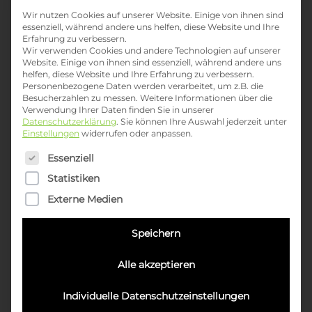
Wir nutzen Cookies auf unserer Website. Einige von ihnen sind
essenziell, während andere uns helfen, diese Website und Ihre
Erfahrung zu verbessern.
Wir verwenden Cookies und andere Technologien auf unserer
Website. Einige von ihnen sind essenziell, während andere uns
helfen, diese Website und Ihre Erfahrung zu verbessern.
Personenbezogene Daten werden verarbeitet, um z.B. die
Besucherzahlen zu messen.
Weitere Informationen über die
Verwendung Ihrer Daten finden Sie in unserer
Datenschutzerklärung
.
Sie können Ihre Auswahl jederzeit unter
Einstellungen
widerrufen oder anpassen.
Es folgt eine Liste der Service-Gruppen, für die eine Einwil
Essenziell
Statistiken
Externe Medien
Speichern
Alle akzeptieren
Individuelle Datenschutzeinstellungen