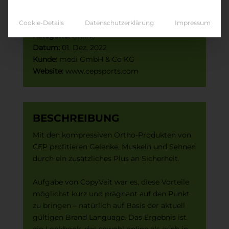
CEP Sports – ORTHO
Lookbook
Cookie-Details
Datenschutzerklärung
Impressum
Kategorie:
Online
Datum:
01. Dez. 2022
Kunde:
medi GmbH & Co KG
Website:
www.cepsports.com
BESCHREIBUNG
Mit den kompressiven Ortho-Produkten von
CEP profitieren Gelenke, Muskeln und Sehnen
durch ein zusätzliches Plus an Sicherheit.
Aufgabe von CopyVeit war es, diese Vorteile
möglichst kurz und prägnant auf den Punkt
zu bringen – natürlich auf Basis der aktuell
gültigen Brand Language. Das Ergebnis ist