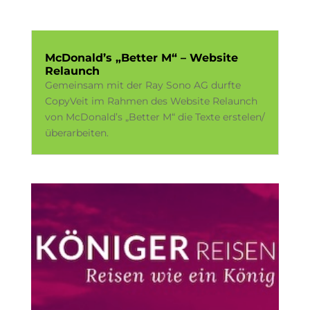
McDonald’s „Better M“ – Website
Relaunch
Gemeinsam mit der Ray Sono AG durfte
CopyVeit im Rahmen des Website Relaunch
von McDonald’s „Better M“ die Texte erstelen/
überarbeiten.