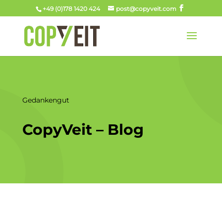
+49 (0)178 1420 424
post@copyveit.com
Gedankengut
CopyVeit – Blog