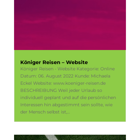
Königer Reisen – Website
Königer Reisen - Website Kategorie: Online
Datum: 06. August 2022 Kunde: Michaela
Eckel Website: www.koeniger-reisen.de
BESCHREIBUNG Weil jeder Urlaub so
individuell geplant und auf die persönlichen
Interessen hin abgestimmt sein sollte, wie
der Mensch selbst ist,...