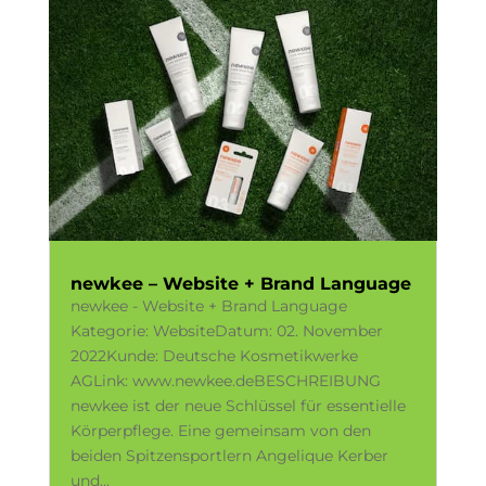
newkee – Website + Brand Language
newkee - Website + Brand Language
Kategorie: WebsiteDatum: 02. November
2022Kunde: Deutsche Kosmetikwerke
AGLink: www.newkee.deBESCHREIBUNG
newkee ist der neue Schlüssel für essentielle
Körperpflege. Eine gemeinsam von den
beiden Spitzensportlern Angelique Kerber
und...