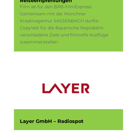
Reiseempfehlungen
Film ab für den BRB-FilmExpress:
Gemeinsam mit der Münchner
Kreativagentur SASSENBACH durfte
CopyVeit für die Bayerische Regiobahn
verschiedene Ziele und filmreife Ausflüge
zusammenstellen.
Layer GmbH – Radiospot