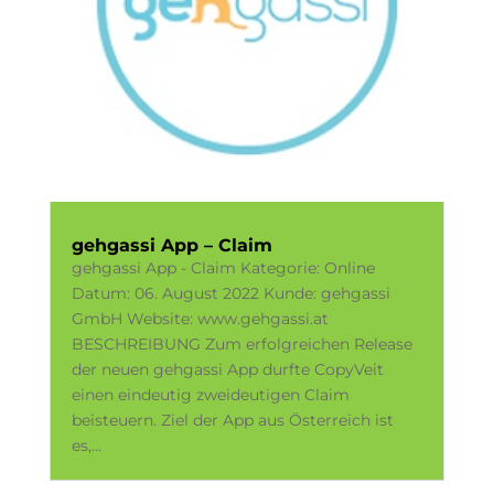
gehgassi App – Claim
gehgassi App - Claim Kategorie: Online
Datum: 06. August 2022 Kunde: gehgassi
GmbH Website: www.gehgassi.at
BESCHREIBUNG Zum erfolgreichen Release
der neuen gehgassi App durfte CopyVeit
einen eindeutig zweideutigen Claim
beisteuern. Ziel der App aus Österreich ist
es,...