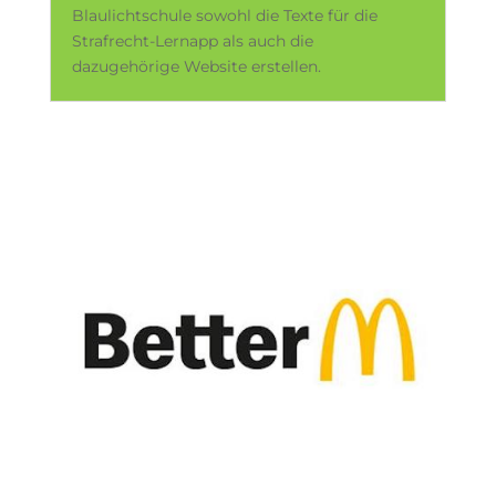
Blaulichtschule sowohl die Texte für die
Strafrecht-Lernapp als auch die
dazugehörige Website erstellen.