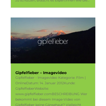
zu schützen, braucht es ExpertInnen wie die...
Gipfelfieber – Imagevideo
Gipfelfieber - Imagevideo Kategorie: Film |
OnlineDatum: 14. Januar 2012Kunde:
GipfelfieberWebsite:
www.gipfelfieber.comBESCHREIBUNG Wer
bekommt bei diesem Image-Video von
Gipfelfieber keine Gänsehaut? Vielleicht