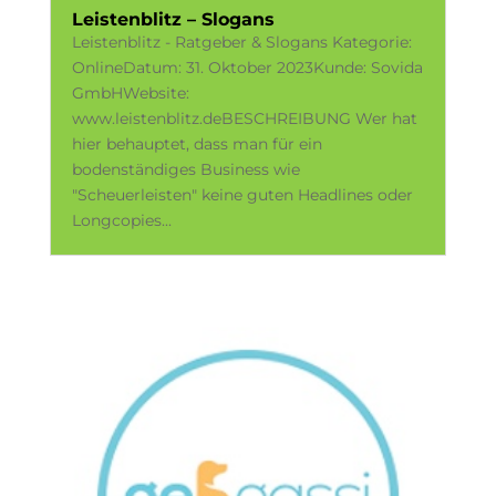
Leistenblitz – Slogans
Leistenblitz - Ratgeber & Slogans Kategorie:
OnlineDatum: 31. Oktober 2023Kunde: Sovida
GmbHWebsite:
www.leistenblitz.deBESCHREIBUNG Wer hat
hier behauptet, dass man für ein
bodenständiges Business wie
"Scheuerleisten" keine guten Headlines oder
Longcopies...